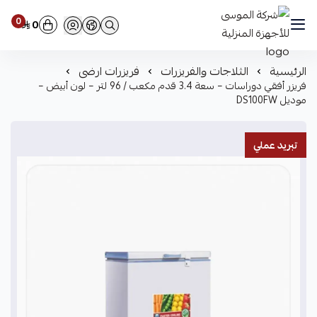
0
0
شركة الموسى للأجهزة المنزلية
الرئيسية
الثلاجات والفريزرات
فريزرات ارضى
فريزر أفقي دوراسات – سعة 3.4 قدم مكعب / 96 لتر – لون أبيض –
موديل DS100FW
تبريد عملي