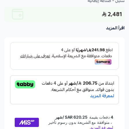
ستيل – صناعة إيطالية
2,481
اقرأ المزيد