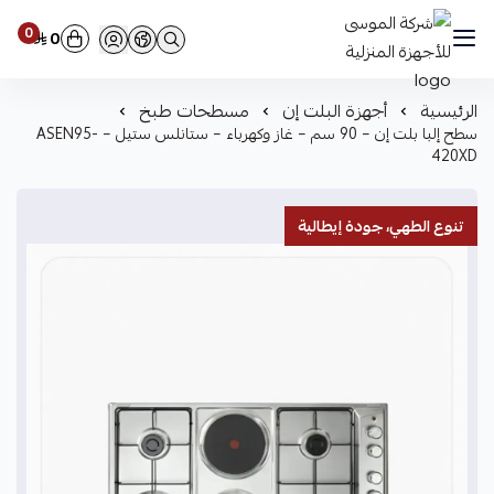
0
0
شركة الموسى للأجهزة المنزلية
الرئيسية
أجهزة البلت إن
مسطحات طبخ
سطح إلبا بلت إن – 90 سم – غاز وكهرباء – ستانلس ستيل – ASEN95-
420XD
تنوع الطهي، جودة إيطالية