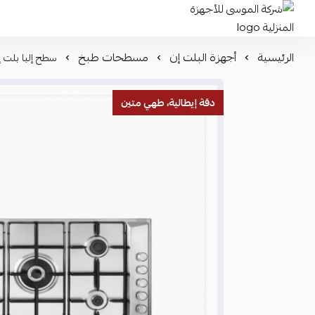
شركة الموسى للأجهزة المنزلية
الرئيسية
أجهزة البلت إن
مسطحات طبخ
سطح إلبا بلت إن – 90 سم – غاز – 5 شعلات – ستانلس ست
دقة إيطالية، طهي متين