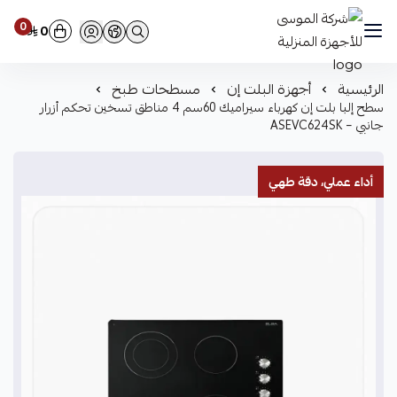
0
0
شركة الموسى للأجهزة المنزلية
الرئيسية
أجهزة البلت إن
مسطحات طبخ
سطح إلبا بلت إن كهرباء سيراميك 60سم 4 مناطق تسخين تحكم أزرار
جانبي – ASEVC624SK
أداء عملي، دقة طهي