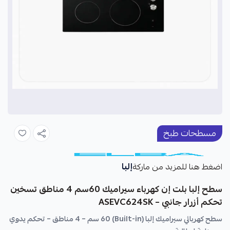
مسطحات طبخ
إلبا
اضغط هنا للمزيد من ماركة
سطح إلبا بلت إن كهرباء سيراميك 60سم 4 مناطق تسخين
تحكم أزرار جانبي – ASEVC624SK
سطح كهربائي سيراميك إلبا (Built-in) 60 سم – 4 مناطق – تحكم يدوي