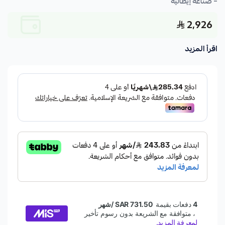
– صناعة إيطالية
2,926
اقرأ المزيد