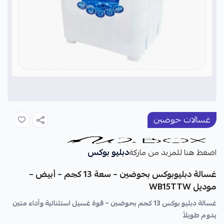
غسالات حوضين
دبليو بوكس
اضغط هنا للمزيد من ماركة
غسالة دبليوبوكس بحوضين – سعة 13 كجم – أبيض –
موديل WB15TTW
غسالة دبليو بوكس 13 كجم بحوضين – قوة غسيل استثنائية وأداء متين
يدوم طويلاً