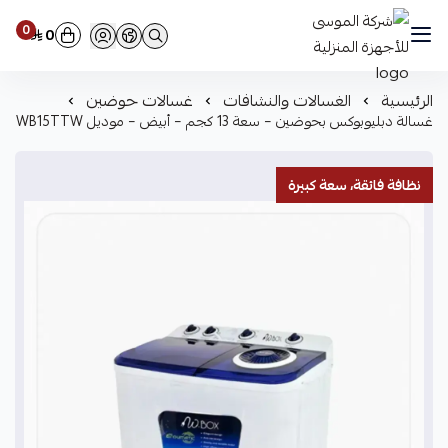
0
0
شركة الموسى للأجهزة المنزلية
الرئيسية
الغسالات والنشافات
غسالات حوضين
غسالة دبليوبوكس بحوضين – سعة 13 كجم – أبيض – موديل WB15TTW
نظافة فائقة، سعة كبيرة