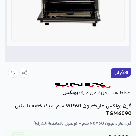
الافران
يونكس
اضغط هنا للمزيد من ماركة
فرن يونكس غاز 5عيون 60*90 سم شبك خفيف استيل
TGM6090
فرن غاز 5 عيون 60×90 سم – توصيل بالمنطقة الشرقية