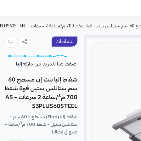
AS S3PLUS60S
شفاطات
إلبا
اضغط هنا للمزيد من ماركة
شفاط إلبا بلت إن مسطح 60
سم ستانلس ستيل قوة شفط
700 م³/ساعة 2 سرعات – AS
S3PLUS60STEEL
شفاط إلبا (Elba) مسطح – 60 سم –
ستانلس ستيل – شفط 700 م³/ساعة –
صنع في إيطاليا