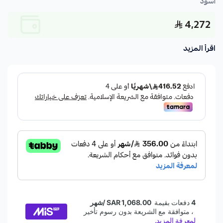
أسود
4,272
اقرأ المزيد