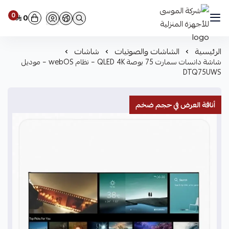
0
0
شركة الموسى للأجهزة المنزلية
الرئيسية
الشاشات والصوتيات
شاشات
شاشة دانسات سمارت 75 بوصة QLED 4K – نظام webOS – موديل
DTQ75UWS
أناقة العرض في حجم ضخم