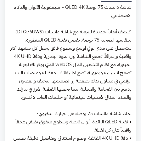
شاشة دانسات 75 بوصة QLED 4K – سيمفونية الألوان والذكاء
الاصطناعي
اكتشف أبعاداً جديدة للترفيه مع شاشة دانسات (DTQ75UWS)
بمقاسها الضخم 75 بوصة. بفضل تقنية QLED المتطورة،
ستحصل على مدى لوني أوسع وسطوع فائق يجعل كل مشهد أكثر
واقعية وإشراقاً. تجمع الشاشة بين القوة البصرية ودقة 4K UHD
المبهرة، مع نظام التشغيل الذكي webOS الذي يوفر لك تجربة
تصفح انسيابية وبديهية، تضع تطبيقاتك المفضلة ومنصات البث
الرقمي في متناول يدك بضغطة زر. تصميمها النحيف والعصري
يدمج بين الفخامة والعملية، مما يجعلها القطعة الأبرز في منزلك،
والملاذ المثالي لأمسيات سينمائية أو جلسات ألعاب لا تُنسى.
لماذا شاشة دانسات 75 بوصة هي خيارك النخبوي؟
• تقنية QLED الرائدة: ألوان نابضة وسطوع متفوق يضفي عمقاً
واقعياً على كل لقطة.
• دقة 4K UHD الفائقة: وضوح استثنائي وتفاصيل دقيقة تضمن