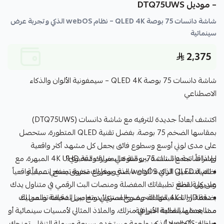
– موديل DTQ75UWS
شاشة دانسات 75 بوصة QLED 4K – نظام webOS الذكي وتجربة عرض
سينمائية
2,375
شاشة دانسات 75 بوصة QLED 4K – سيمفونية الألوان والذكاء
الاصطناعي
اكتشف أبعاداً جديدة للترفيه مع شاشة دانسات (DTQ75UWS)
بمقاسها الضخم 75 بوصة. بفضل تقنية QLED المتطورة، ستحصل
على مدى لوني أوسع وسطوع فائق يجعل كل مشهد أكثر واقعية
لماذا شاشة دانسات 75 بوصة هي خيارك النخبوي؟
وإشراقاً. تجمع الشاشة بين القوة البصرية ودقة 4K UHD المبهرة، مع
نظام التشغيل الذكي webOS الذي يوفر لك تجربة تصفح انسيابية
• تقنية QLED الرائدة: ألوان نابضة وسطوع متفوق يضفي عمقاً واقعياً
على كل لقطة.
وبديهية، تضع تطبيقاتك المفضلة ومنصات البث الرقمي في متناول يدك
بضغطة زر. تصميمها النحيف والعصري يدمج بين الفخامة والعملية،
• دقة 4K UHD الفائقة: وضوح استثنائي وتفاصيل دقيقة تضمن لك
مشاهدة سينمائية احترافية.
مما يجعلها القطعة الأبرز في منزلك، والملاذ المثالي لأمسيات سينمائية أو
جلسات ألعاب لا تُنسى.
• نظام webOS الذكي: واجهة مستخدم سريعة وسهلة التنقل، تمنحك