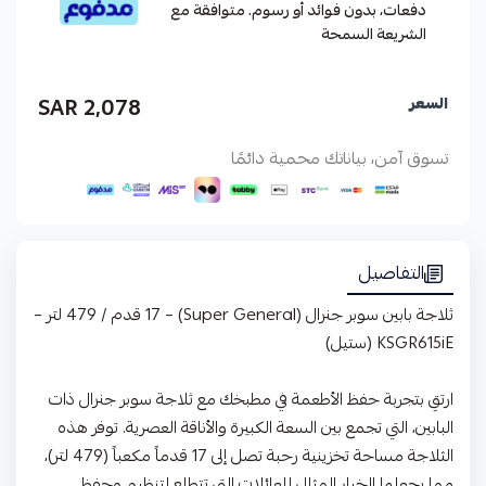
دفعات، بدون فوائد أو رسوم. متوافقة مع
الشريعة السمحة
2,078 SAR
السعر
تسوق آمن، بياناتك محمية دائمًا
التفاصيل
ثلاجة بابين سوبر جنرال (Super General) – 17 قدم / 479 لتر –
KSGR615iE (ستيل)
ارتقِ بتجربة حفظ الأطعمة في مطبخك مع ثلاجة سوبر جنرال ذات
البابين، التي تجمع بين السعة الكبيرة والأناقة العصرية. توفر هذه
الثلاجة مساحة تخزينية رحبة تصل إلى 17 قدماً مكعباً (479 لتر)،
مما يجعلها الخيار المثالي للعائلات التي تتطلع لتنظيم وحفظ