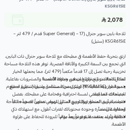
KSGR615iE
2,078
ثلاجة بابين سوبر جنرال (Super General) – 17 قدم / 479 لتر –
KSGR615iE (ستيل)
ارتقِ بتجربة حفظ الأطعمة في مطبخك مع ثلاجة سوبر جنرال ذات البابين،
التي تجمع بين السعة الكبيرة والأناقة العصرية. توفر هذه الثلاجة مساحة
تخزينية رحبة تصل إلى 17 قدماً مكعباً (479 لتر)، مما يجعلها الخيار
لماذا ثلاجة سوبر جنرال بابين هي خيارك الأنسب؟
المثالي للعائلات التي تتطلع لتنظيم وحفظ الأطعمة والمشروبات بفاعلية.
• سعة تخزينية مثالية: 479 لتر تمنحك مساحة واسعة لتنظيم جميع
يتميز الطراز (KSGR615iE) بهيكل من الستانلس ستيل (ستيل) المقاوم
احتياجاتك الغذائية.
للبصمات، مما يضفي لمسة احترافية وفخامة على مطبخك. بفضل
• تصميم أنيق: لمسة نهائية من الستيل تضفي مظهراً عصرياً جذاباً
تقنيات التبريد المتطورة والتوزيع المثالي للهواء، تضمن لك هذه الثلاجة
ومقاومة للصدأ.
الحفاظ على نضارة وجودة محتوياتك لفترات أطول، مع استهلاك ذكي
للطاقة وأداء يعتمد عليه يوماً بعد يوم.
• تقنية تبريد متقدمة: توفر توزيعاً مثالياً للبرودة للحفاظ على طراوة
الأطعمة.