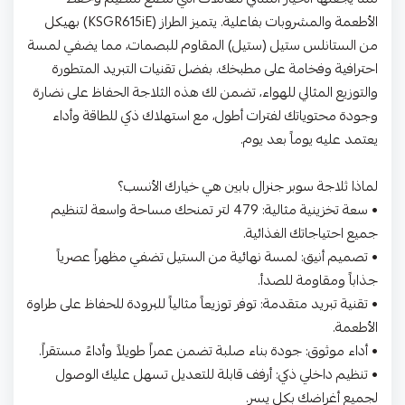
الأطعمة والمشروبات بفاعلية. يتميز الطراز (KSGR615iE) بهيكل
من الستانلس ستيل (ستيل) المقاوم للبصمات، مما يضفي لمسة
احترافية وفخامة على مطبخك. بفضل تقنيات التبريد المتطورة
والتوزيع المثالي للهواء، تضمن لك هذه الثلاجة الحفاظ على نضارة
وجودة محتوياتك لفترات أطول، مع استهلاك ذكي للطاقة وأداء
يعتمد عليه يوماً بعد يوم.
لماذا ثلاجة سوبر جنرال بابين هي خيارك الأنسب؟
• سعة تخزينية مثالية: 479 لتر تمنحك مساحة واسعة لتنظيم
جميع احتياجاتك الغذائية.
• تصميم أنيق: لمسة نهائية من الستيل تضفي مظهراً عصرياً
جذاباً ومقاومة للصدأ.
• تقنية تبريد متقدمة: توفر توزيعاً مثالياً للبرودة للحفاظ على طراوة
الأطعمة.
• أداء موثوق: جودة بناء صلبة تضمن عمراً طويلاً وأداءً مستقراً.
• تنظيم داخلي ذكي: أرفف قابلة للتعديل تسهل عليك الوصول
لجميع أغراضك بكل يسر.