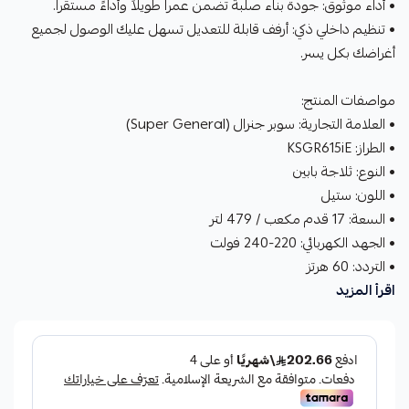
• أداء موثوق: جودة بناء صلبة تضمن عمراً طويلاً وأداءً مستقراً.
• تنظيم داخلي ذكي: أرفف قابلة للتعديل تسهل عليك الوصول لجميع
أغراضك بكل يسر.
مواصفات المنتج:
• العلامة التجارية: سوبر جنرال (Super General)
• الطراز: KSGR615iE
• النوع: ثلاجة بابين
• اللون: ستيل
• السعة: 17 قدم مكعب / 479 لتر
• الجهد الكهربائي: 220-240 فولت
• التردد: 60 هرتز
اقرأ المزيد