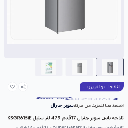
الثلاجات والفريزرات
سوبر جنرال
اضغط هنا للمزيد من ماركة
ثلاجه بابين سوبر جنرال 17قدم 479 لتر ستيل KSGR615iE
ثلاجة بابين سوبر جنرال (Super General) – 17 قدم – 479 لتر –