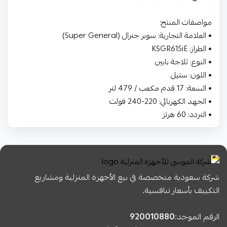
مواصفات المنتج:
• العلامة التجارية: سوبر جنرال (Super General)
• الطراز: KSGR615iE
• النوع: ثلاجة بابين
• اللون: ستيل
• السعة: 17 قدم مكعب / 479 لتر
• الجهد الكهربائي: 220-240 فولت
• التردد: 60 هرتز
شركة سعودية متخصصة في بيع الأجهزة المنزلية ومشاريع
التكييف بأسعار تنافسية.
الرقم الموحد:
920010880