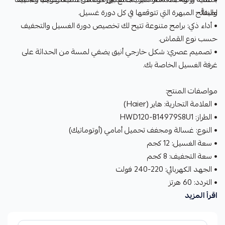
لطيفاً.
والنتائج المبهرة التي تتوقعها في كل دورة غسيل.
• أداء ذكي: برامج متنوعة تتيح لك تخصيص دورة الغسيل والتجفيف
حسب نوع القماش.
• تصميم عصري: شكل خارجي أنيق يضفي لمسة من الحداثة على
غرفة الغسيل الخاصة بك.
مواصفات المنتج:
• العلامة التجارية: هاير (Haier)
• الطراز: HWD120-B14979S8U1
• النوع: غسالة ومجفف تحميل أمامي (أوتوماتيك)
• سعة الغسيل: 12 كجم
• سعة التجفيف: 8 كجم
• الجهد الكهربائي: 220-240 فولت
• التردد: 60 هرتز
اقرأ المزيد