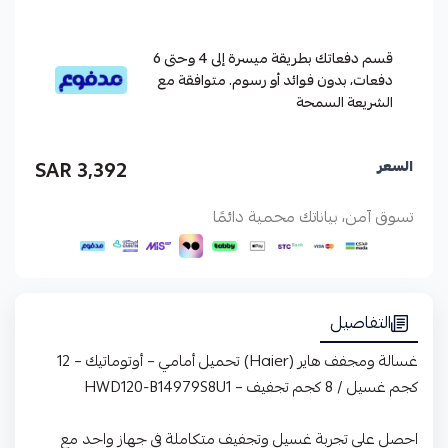
قسم دفعاتك بطريقة ميسرة إلى 4 وحتى 6
دفعات، بدون فوائد أو رسوم. متوافقة مع
الشريعة السمحة
3,392 SAR
السعر
تسوق آمن، بياناتك محمية دائمًا
التفاصيل
غسالة ومجفف هاير (Haier) تحميل أمامي – أوتوماتيك – 12
كجم غسيل / 8 كجم تجفيف – HWD120-B14979S8U1
احصل على تجربة غسيل وتجفيف متكاملة في جهاز واحد مع