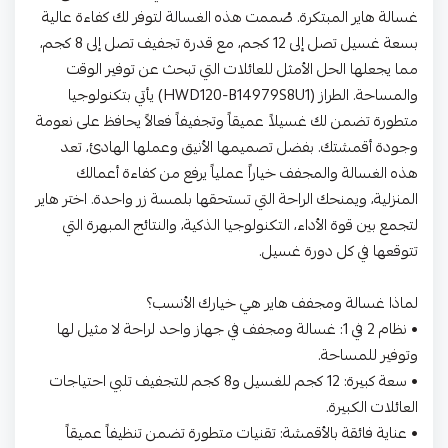
غسالة هاير المبتكرة. صُممت هذه الغسالة لتوفر لك كفاءة عالية
بسعة غسيل تصل إلى 12 كجم، مع قدرة تجفيف تصل إلى 8 كجم،
مما يجعلها الحل الأمثل للعائلات التي تبحث عن توفير الوقت
والمساحة. الطراز (HWD120-B14979S8U1) يأتي بتكنولوجيا
متطورة تضمن لك غسيلاً عميقاً وتجفيفاً فعالاً يحافظ على نعومة
وجودة أقمشتك. بفضل تصميمها الأنيق وعملها الهادئ، تعد
هذه الغسالة والمجفف خياراً عملياً يرفع من كفاءة أعمالك
المنزلية، ويمنحك الراحة التي تستحقها بلمسة زر واحدة. اختر هاير
لتجمع بين قوة الأداء، التكنولوجيا الذكية، والنتائج المبهرة التي
تتوقعها في كل دورة غسيل.
لماذا غسالة ومجفف هاير هي خيارك الأنسب؟
• نظام 2 في 1: غسالة ومجفف في جهاز واحد لراحة لا مثيل لها
وتوفير للمساحة.
• سعة كبيرة: 12 كجم للغسيل و8 كجم للتجفيف تلبي احتياجات
العائلات الكبيرة.
• عناية فائقة بالأقمشة: تقنيات متطورة تضمن تنظيفاً عميقاً