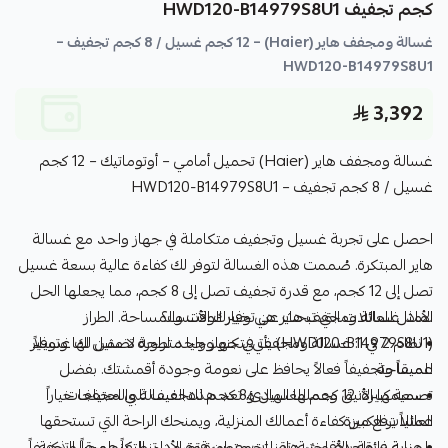
كجم تجفيف HWD120-B14979S8U1
غسالة ومجفف هاير (Haier) – 12 كجم غسيل / 8 كجم تجفيف –
HWD120-B14979S8U1
3,392
غسالة ومجفف هاير (Haier) تحميل أمامي – أوتوماتيك – 12 كجم
غسيل / 8 كجم تجفيف – HWD120-B14979S8U1
احصل على تجربة غسيل وتجفيف متكاملة في جهاز واحد مع غسالة
هاير المبتكرة. صُممت هذه الغسالة لتوفر لك كفاءة عالية بسعة غسيل
تصل إلى 12 كجم، مع قدرة تجفيف تصل إلى 8 كجم، مما يجعلها الحل
لماذا غسالة ومجفف هاير هي خيارك الأنسب؟
الأمثل للعائلات التي تبحث عن توفير الوقت والمساحة. الطراز
(HWD120-B14979S8U1) يأتي بتكنولوجيا متطورة تضمن لك غسيلاً
• نظام 2 في 1: غسالة ومجفف في جهاز واحد لراحة لا مثيل لها وتوفير
للمساحة.
عميقاً وتجفيفاً فعالاً يحافظ على نعومة وجودة أقمشتك. بفضل
• سعة كبيرة: 12 كجم للغسيل و8 كجم للتجفيف تلبي احتياجات
تصميمها الأنيق وعملها الهادئ، تعد هذه الغسالة والمجفف خياراً
العائلات الكبيرة.
عملياً يرفع من كفاءة أعمالك المنزلية، ويمنحك الراحة التي تستحقها
بلمسة زر واحدة. اختر هاير لتجمع بين قوة الأداء، التكنولوجيا الذكية،
• عناية فائقة بالأقمشة: تقنيات متطورة تضمن تنظيفاً عميقاً وتجفيفاً