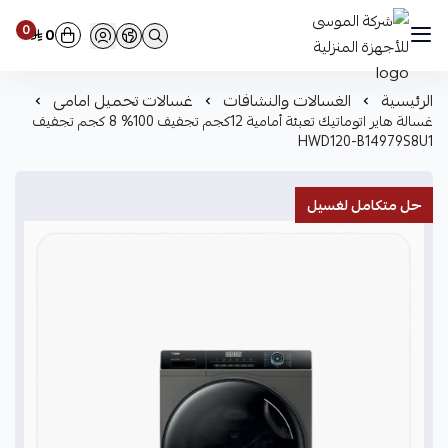
0
0
شركة الموسى للأجهزة المنزلية
الرئيسية
الغسالات والنشافات
غسالات تحميل امامى
غسالة هاير اتوماتيك تعبئة أمامية 12كجم تجفيف 100% 8 كجم تجفيف
HWD120-B14979S8U1
حل متكامل لغسيل