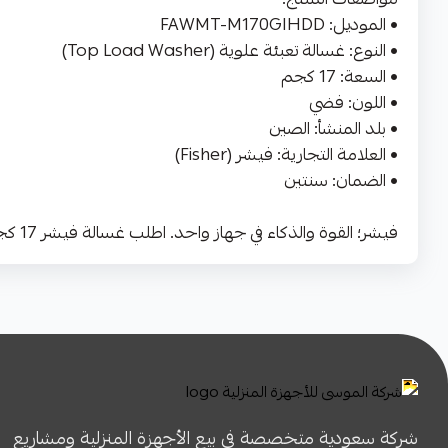
• الموديل: FAWMT-M170GIHDD
• النوع: غسالة تعبئة علوية (Top Load Washer)
• السعة: 17 كجم
• اللون: فضي
• بلد المنشأ: الصين
• العلامة التجارية: فيشر (Fisher)
• الضمان: سنتين
فيشر؛ القوة والذكاء في جهاز واحد. اطلب غسالة فيشر 17 كجم من متجر الموسى اليوم وتمتع بأعلى مستويات الكفاءة والراحة في منزلك.
شركة سعودية متخصصة في بيع الأجهزة المنزلية ومشاريع