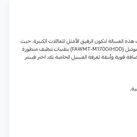
بيرة؟ غسالة فيشر (Fisher) ذات التعبئة العلوية هي خيارك المثالي. بسعة 17 كجم، صُممت هذه الغسالة لتكون الرفيق الأمثل للعائلات الكبيرة، حيث
توفر لك مساحة واسعة للتعامل مع أحمال الغسيل الكبيرة، البطانيات، والستائر بكل سهولة ويسر في دورة غسيل واحدة. يتميز الموديل (FAWMT-M170GIHDD) بتقنيات تنظيف متطورة
ضافة قوية وأنيقة لغرفة الغسيل الخاصة بك. اختر فيشر