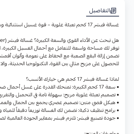
التفاصيل
غسالة فيشر 17 كجم تعبئة علوية – قوة غسيل استثنائية وسعة تلبي طموحاتك
تضمن إزالة البقع الصعبة مع الحفاظ على نعومة وألوان أقمش
للحصول على مزيج مثالي بين القوة، التكنولوجيا الحديثة، والاع
لماذا غسالة فيشر 17 كجم هي خيارك الأنسب؟
• سعة 17 كجم الكبيرة: تمنحك القدرة على غسل أحمال ضخمة بكفاءة، مما يوفر وقتك ويقلل من عدد دورات الغسيل الأسبوعية.
• تصميم تعبئة علوية مريح: سهولة تامة في التحميل والتفريغ
• هيكل فضي متين: تصميم عصري يجمع بين الجمال والعملي
• برامج تنظيف ذكية: تضمن لك الغسالة توزيعاً دقيقاً للمياه
• جودة تصنيع فيشر: تلتزم فيشر بمعايير الجودة العالمية ل
مواصفات المنتج: