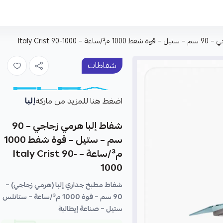
Italy Crist 90-
شفاطات
إلبا
اضغط هنا للمزيد من ماركة
شفاط إلبا هرمي زجاجي – 90
سم – ستيل – قوة شفط 1000
م³/ساعة – Italy Crist 90-
1000
شفاط مطبخ جداري إلبا (هرمي زجاجي) –
90 سم – قوة 1000 م³/ساعة – ستانلس
ستيل – صناعة إيطالية