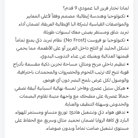
لماذا تختار فريزر البا عمودي 9 قدم؟
• تكنولوجيا وهندسة إيطالية: مصمم وفقاً لأعلى المعايير
والمواصفات القياسية لشركة البا الإيطالية العريقة، لضمان أداء
تبريد شاق ومستقر يعيش معك لسنوات طويلة.
• تكنولوجيا نو فروست (No Frost): نظام تبريد ذكي يمنع تماماً
تشكل الجليد أو الثلج داخل الفريزر أو على الأطعمة، مما يحمي
قيمتها الغذائية ويغنيك عن عناء التذويب اليدوي.
• تنظيم داخلي مريح ومثالي: مساحة تخزين ذكية مقسمة بأدراج
قوية تتيح لك ترتيب اللحوم والخضروات والمجمدات باحترافية،
والوصول لكل غرض بلمح البصر دون أي فوضى.
• هيكل ستيل عصري وفاخر: لمسة نهائية انسيابية أنيقة تضفي
جمالاً عصرية على مطبخك، مع واجهة متينة تقاوم البصمات
والخدوش وسهلة التنظيف والعناية.
• تدفق هواء ذكي وتشغيل هادئ: توزيع متساوٍ ومستمر للهواء
البارد في كافة الزوايا لضمان تجميد مثالي وسريع، مع الحفاظ على
مستوى تشغيل صامت تماماً وبدون ضوضاء.