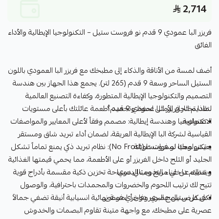
2,714
فريزر البا عمودي 9 قدم نو فروست ستيل – التكنولوجيا الإيطالية والأداء
الفائق
أضف لمسة من الأناقة والذكاء إلى مطبخك مع فريزر البا العمودي باللون
الستيل الساحر وسعة 9 قدم (265 لتر). يجمع هذا الجهاز بين هندسة
التصميم والتكنولوجيا الإيطالية المتطورة، وكفاءة التصنيع العالمية
لماذا تختار فريزر البا عمودي 9 قدم؟
لتقديم الحل الأمثل لحفظ وتجميد أطعمة عائلتك بأعلى مستويات
الاعتمادية.
• تكنولوجيا وهندسة إيطالية: مصمم وفقاً لأعلى المعايير والمواصفات
القياسية لشركة البا الإيطالية العريقة، لضمان أداء تبريد شاق ومستقر
يعيش معك لسنوات طويلة.
• تكنولوجيا نو فروست (No Frost): نظام تبريد ذكي يمنع تماماً تشكل
الجليد أو الثلج داخل الفريزر أو على الأطعمة، مما يحمي قيمتها الغذائية
ويغنيك عن عناء التذويب اليدوي.
• تنظيم داخلي مريح ومثالي: مساحة تخزين ذكية مقسمة بأدراج قوية
تتيح لك ترتيب اللحوم والخضروات والمجمدات باحترافية، والوصول
لكل غرض بلمح البصر دون أي فوضى.
• هيكل ستيل عصري وفاخر: لمسة نهائية انسيابية أنيقة تضفي جمالاً
عصرية على مطبخك، مع واجهة متينة تقاوم البصمات والخدوش