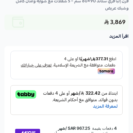
فرن إلبا فري ستاند 90×60 سم – 5 شعلات مع شواية وأمان كامل
وشبك عريض
3,869
اقرأ المزيد