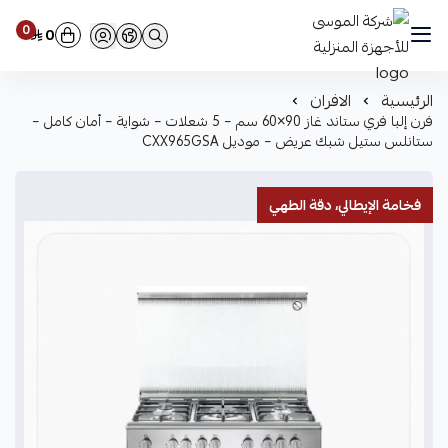
0
0
شركة الموسى للأجهزة المنزلية
الرئيسية
الافران
فرن إلبا فري ستاند غاز 90×60 سم – 5 شعلات – شواية – أمان كامل –
ستانلس ستيل شبك عريض – موديل CXX965GSA
فخامة الإيطالي، دقة الطهي