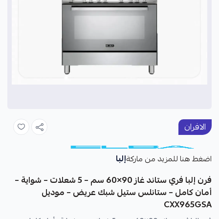
الافران
إلبا
اضغط هنا للمزيد من ماركة
فرن إلبا فري ستاند غاز 90×60 سم – 5 شعلات – شواية –
أمان كامل – ستانلس ستيل شبك عريض – موديل
CXX965GSA