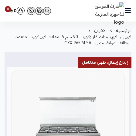
0
0
شركة الموسى للأجهزة المنزلية
الرئيسية
الافران
فرن إلبا فري ستاند غاز وكهرباء 90 سم 5 شعلات فرن كهرباء متعدد
الوظائف شواية ستيل - CXX 965 M SA
إبداع إيطالي، طهي متكامل