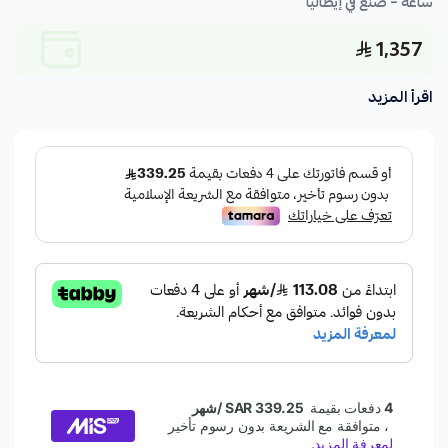
ساعة – صنع في إيطاليا
1,357
اقرأ المزيد