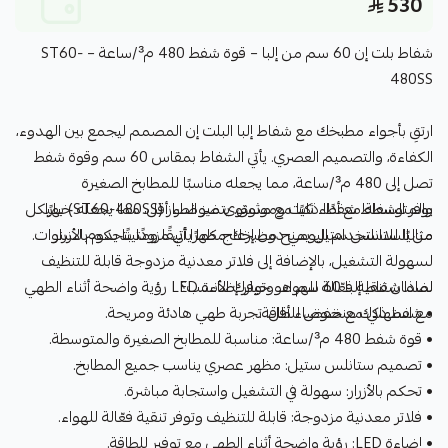
530
شفاط بلت إن 60 سم من إلبا – قوة شفط 480 م³/ساعة – ST60-
480SS
ارتقِ بأجواء مطبخك مع شفاط إلبا البلت إن المصمم ليجمع بين الهدوء،
الكفاءة، والتصميم العصري. يأتي الشفاط بمقاس 60 سم وقوة شفط
تصل إلى 480 م³/ساعة، مما يجعله مناسبًا للمطابخ الصغيرة
يوفر الشفاط شفطًا ذكيًا مع مستوى ضوضاء أقل، مما يجعله خيارًا
والمتوسطة مع أداء ثابت وموثوق. يتميز الطراز (ST60-480SS) بهيكل
مثاليًا للاستخدام اليومي دون إزعاج. كما يأتي مزودًا بتحكم بالأزرار
من الستانلس ستيل يمنح مطبخك مظهرًا أنيقًا ومتينًا يدوم لسنوات.
لسهولة التشغيل، بالإضافة إلى فلاتر معدنية مزدوجة قابلة للتنظيف
لماذا شفاط إلبا 60 سم هو خيارك الأنسب؟
لضمان تنقية فعّالة للهواء. وتوفر إضاءة LED رؤية واضحة أثناء الطهي
مع استهلاك منخفض للطاقة.
• شفط ذكي مع ضوضاء أقل: تجربة طهي هادئة ومريحة.
• قوة شفط 480 م³/ساعة: مناسبة للمطابخ الصغيرة والمتوسطة.
• تصميم ستانلس ستيل: مظهر عصري يناسب جميع المطابخ.
• تحكم بالأزرار: سهولة في التشغيل واستجابة مباشرة.
• فلاتر معدنية مزدوجة: قابلة للتنظيف وتوفر تنقية فعّالة للهواء.
• إضاءة LED: رؤية واضحة أثناء الطهي مع توفير للطاقة.