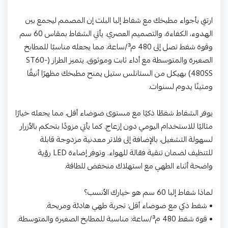
ارتقِ بأجواء مطبخك مع شفاط إلبا البلت إن المصمم ليجمع بين
الهدوء، الكفاءة، والتصميم العصري. يأتي الشفاط بمقاس 60 سم
وقوة شفط تصل إلى 480 م³/ساعة، مما يجعله مناسبًا للمطابخ
الصغيرة والمتوسطة مع أداء ثابت وموثوق. يتميز الطراز (ST60-
480SS) بهيكل من الستانلس ستيل يمنح مطبخك مظهرًا أنيقًا
ومتينًا يدوم لسنوات.
يوفر الشفاط شفطًا ذكيًا مع مستوى ضوضاء أقل، مما يجعله خيارًا
مثاليًا للاستخدام اليومي دون إزعاج. كما يأتي مزودًا بتحكم بالأزرار
لسهولة التشغيل، بالإضافة إلى فلاتر معدنية مزدوجة قابلة
للتنظيف لضمان تنقية فعّالة للهواء. وتوفر إضاءة LED رؤية
واضحة أثناء الطهي مع استهلاك منخفض للطاقة.
لماذا شفاط إلبا 60 سم هو خيارك الأنسب؟
• شفط ذكي مع ضوضاء أقل: تجربة طهي هادئة ومريحة.
• قوة شفط 480 م³/ساعة: مناسبة للمطابخ الصغيرة والمتوسطة.