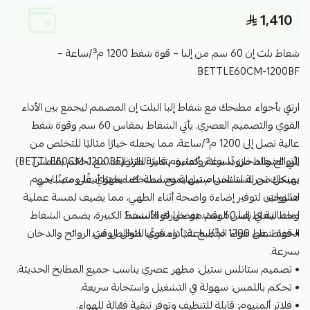
1,410
شفاط بلت إن 60 سم من إلبا – قوة شفط 1200 م³/ساعة –
BETTLE60CM-1200BF
ارتقِ بأجواء مطبخك مع شفاط إلبا البلت إن المصمم ليجمع بين الأداء
القوي والتصميم العصري. يأتي الشفاط بمقاس 60 سم وقوة شفط
عالية تصل إلى 1200 م³/ساعة، مما يجعله خيارًا مثاليًا للتخلص من
يأتي الشفاط مزودًا بفلاتر ألمنيوم قابلة للتنظيف، مع تحكم باللمس
الروائح والدخان بسرعة وكفاءة. يتميز الطراز (BETTLE60CM-1200BF)
يمنحك تجربة استخدام سهلة وسلسة. كما يحتوي على مصباحي
بهيكل من الستانلس ستيل يمنح مطبخك مظهرًا أنيقًا ومتينًا يدوم
لسنوات.
هالوجين لتوفير إضاءة واضحة أثناء الطهي، مما يضيف لمسة عملية
لماذا شفاط إلبا 60 سم هو خيارك الأنسب؟
وجمالية في نفس الوقت. بفضل قوة الشفط الكبيرة، يضمن الشفاط
الحفاظ على هواء المطبخ نقيًا ومنعشًا طوال الوقت.
• قوة شفط 1200 م³/ساعة: أداء قوي للتخلص من الروائح والدخان
بسرعة.
• تصميم ستانلس ستيل: مظهر عصري يناسب جميع المطابخ الحديثة.
• تحكم باللمس: سهولة في التشغيل واستجابة سريعة.
• فلاتر ألمنيوم: قابلة للتنظيف وتوفر تنقية فعّالة للهواء.