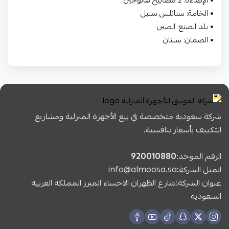
• الإضاءة: 2 مصابيح هالوجين
• الخامة: ستانلس ستيل
• بلد الصنع: الصين
• الضمان: سنتان
شركة سعودية متخصصة في بيع الأجهزة المنزلية ومشاريع
التكييف بأسعار تنافسية.
الرقم الموحد:
920010880
ايميل الشركة:
info@almoosa.sa
عنوان الشركة:شارع الظهران الاحساء المبرز المملكة العربيه
السعوديه