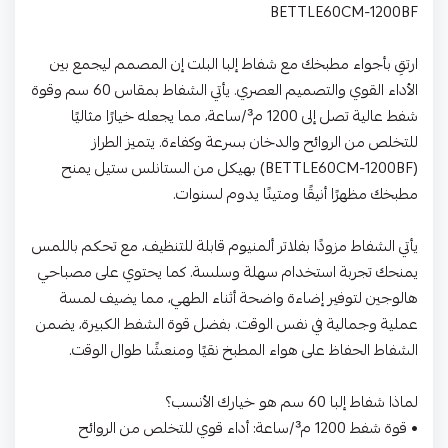
BETTLE60CM-1200BF
ارتقِ بأجواء مطبخك مع شفاط إلبا البلت إن المصمم ليجمع بين
الأداء القوي والتصميم العصري. يأتي الشفاط بمقاس 60 سم وقوة
شفط عالية تصل إلى 1200 م³/ساعة، مما يجعله خيارًا مثاليًا
للتخلص من الروائح والدخان بسرعة وكفاءة. يتميز الطراز
(BETTLE60CM-1200BF) بهيكل من الستانلس ستيل يمنح
مطبخك مظهرًا أنيقًا ومتينًا يدوم لسنوات.
يأتي الشفاط مزودًا بفلاتر ألمنيوم قابلة للتنظيف، مع تحكم باللمس
يمنحك تجربة استخدام سهلة وسلسة. كما يحتوي على مصباحي
هالوجين لتوفير إضاءة واضحة أثناء الطهي، مما يضيف لمسة
عملية وجمالية في نفس الوقت. بفضل قوة الشفط الكبيرة، يضمن
الشفاط الحفاظ على هواء المطبخ نقيًا ومنعشًا طوال الوقت.
لماذا شفاط إلبا 60 سم هو خيارك الأنسب؟
• قوة شفط 1200 م³/ساعة: أداء قوي للتخلص من الروائح