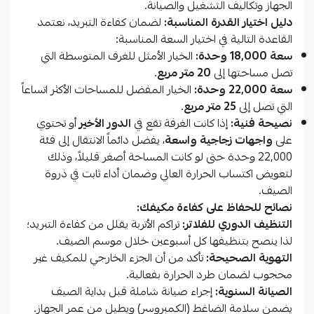
الجهاز وتكاليف التشغيل والصيانة.
دليل اختيار القدرة المناسبة:
لضمان كفاءة التبريد، نعتمد
القاعدة التالية في اختيار السعة المناسبة:
سعة 18,000 وحدة:
الخيار الأمثل للغرف المتوسطة التي
تصل مساحتها إلى
20 متر مربع
.
سعة 22,000 وحدة:
الخيار المفضل للمساحات الأكثر اتساعاً
التي تصل إلى
25 متر مربع
.
نصيحة فنية:
إذا كانت الغرفة تقع في
الدور الأخير
أو تحتوي
على
واجهات زجاجية واسعة
، يفضل دائماً الانتقال إلى فئة
22,000 وحدة حتى لو كانت المساحة أصغر قليلاً، وذلك
لتعويض اكتساب الحرارة العالي وضمان أداء ثابت في ذروة
الصيف.
نصائح للحفاظ على كفاءة مكيفك:
التنظيف الدوري للفلاتر:
تراكم الأتربة يقلل من كفاءة التبريد؛
لذا ينصح بتنظيفها كل أسبوعين خلال موسم الصيف.
التهوية الصحيحة:
تأكد من أن الجزء الخارجي للمكيف غير
محجوب لضمان طرد الحرارة بفعالية.
الصيانة السنوية:
إجراء صيانة شاملة قبل بداية الصيف
يضمن سلامة الضاغط (الكمبروسر) ويطيل من عمر الجهاز.